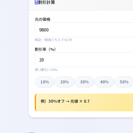
割引計算
元の価格
税込・税抜どちらでもOK
割引率（%）
例: 3割引 = 30%
10%
20%
30%
40%
50%
例）30%オフ → 元値 × 0.7