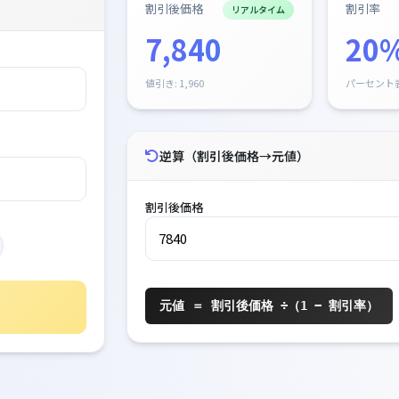
割引後価格
割引率
リアルタイム
7,840
20
値引き: 1,960
パーセント
逆算（割引後価格→元値）
割引後価格
元値 ＝ 割引後価格 ÷（1 − 割引率）