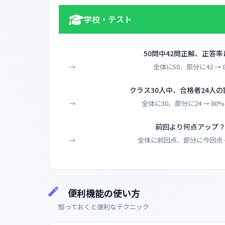
学校・テスト
50問中42問正解、正答率
全体に50、部分に42 → 
クラス30人中、合格者24人
全体に30、部分に24 → 80
前回より何点アップ
全体に前回点、部分に今回点 
便利機能の使い方
知っておくと便利なテクニック