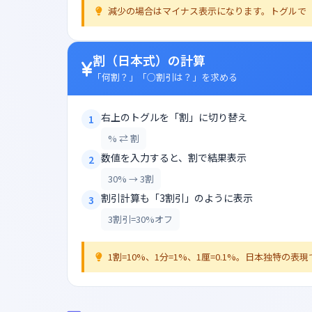
減少の場合はマイナス表示になります。トグルで
割（日本式）の計算
「何割？」「○割引は？」を求める
右上のトグルを「割」に切り替え
1
% ⇄ 割
数値を入力すると、割で結果表示
2
30% → 3割
割引計算も「3割引」のように表示
3
3割引=30%オフ
1割=10%、1分=1%、1厘=0.1%。日本独特