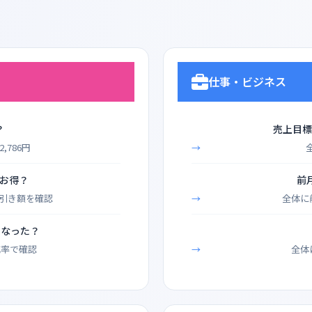
仕事・ビジネス
？
売上目標
,786円
らお得？
前
値引き額を確認
全体に
くなった？
減率で確認
全体