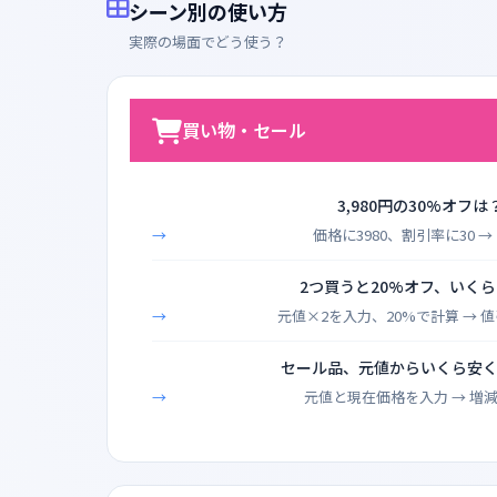
シーン別の使い方
実際の場面でどう使う？
買い物・セール
3,980円の30%オフは
価格に3980、割引率に30 → 2
2つ買うと20%オフ、いく
元値×2を入力、20%で計算 → 
セール品、元値からいくら安
元値と現在価格を入力 → 増