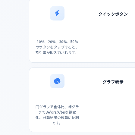
クイックボタン
10%、20%、30%、50%
のボタンをタップすると、
割引率が即入力されます。
グラフ表示
円グラフで全体比、棒グラ
フでBefore/Afterを視覚
化。計算結果の検算に便利
です。