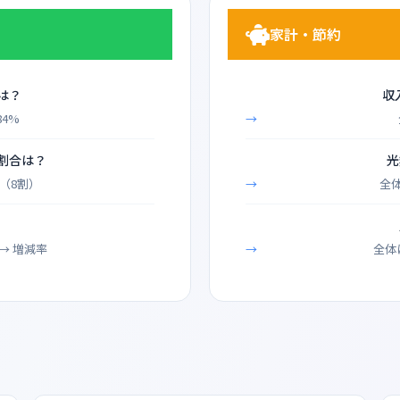
家計・節約
は？
収
84%
の割合は？
光
%（8割）
全
？
→ 増減率
全体