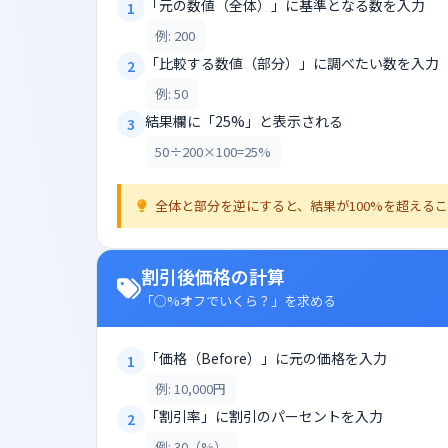
「元の数値（全体）」に基準となる数を入力
1
例: 200
「比較する数値（部分）」に調べたい数を入力
2
例: 50
結果欄に「25%」と表示される
3
50÷200×100=25%
全体と部分を逆にすると、結果が100%を超える
割引後価格の計算
「○%オフでいくら？」を求める
「価格（Before）」に元の価格を入力
1
例: 10,000円
「割引率」に割引のパーセントを入力
2
例: 30（%）