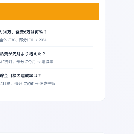
入30万、食費6万は何％？
全体に30、部分に6 → 20%
熱費が先月より増えた？
体に先月、部分に今月 → 増減率
貯金目標の達成率は？
に目標、部分に実績 → 達成率%