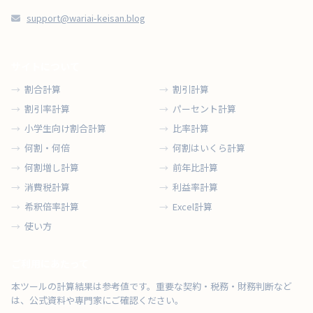
support@wariai-keisan.blog
サイトについて
割合計算
割引計算
割引率計算
パーセント計算
小学生向け割合計算
比率計算
何割・何倍
何割はいくら計算
何割増し計算
前年比計算
消費税計算
利益率計算
希釈倍率計算
Excel計算
使い方
ご利用にあたって
本ツールの計算結果は参考値です。重要な契約・税務・財務判断など
は、公式資料や専門家にご確認ください。